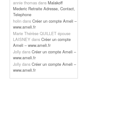
annie thomas
dans
Malakoff
Mederic Retraite Adresse, Contact,
Telephone
holin
dans
Créer un compte Ameli –
www.ameli.fr
Marie Thérèse QUILLET épouse
LAISNEY
dans
Créer un compte
Ameli – www.ameli.fr
Jolly
dans
Créer un compte Ameli –
www.ameli.fr
Jolly
dans
Créer un compte Ameli –
www.ameli.fr