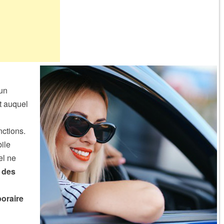
 un
t auquel
ctions.
ile
el ne
,
des
oraire